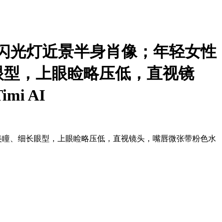
真，手机闪光灯近景半身肖像；年轻女性
眼型，上眼睑略压低，直视镜
i AI