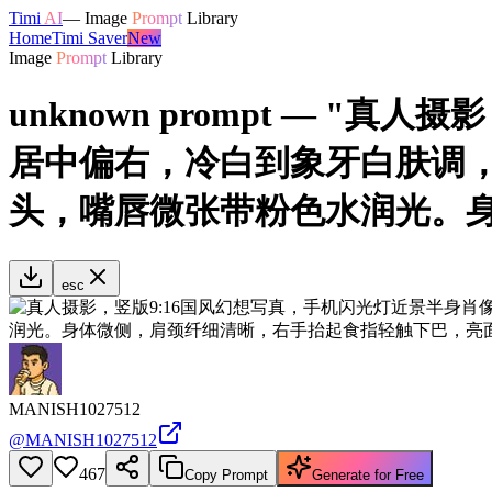
Timi
AI
—
Image
Prompt
Library
Home
Timi Saver
New
Image
Prompt
Library
unknown prompt — 
居中偏右，冷白到象牙白肤调
头，嘴唇微张带粉色水润光。身体微
esc
MANISH1027512
@
MANISH1027512
467
Copy Prompt
Generate for Free