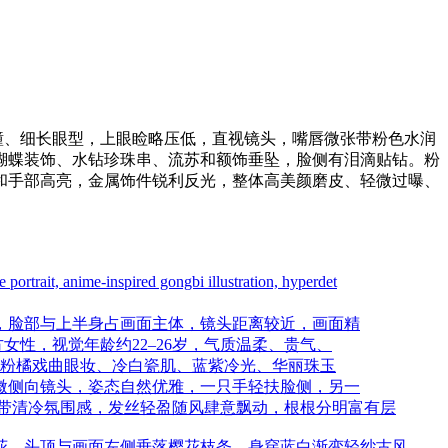
瞳、细长眼型，上眼睑略压低，直视镜头，嘴唇微张带粉色水润
蝴蝶装饰、水钻珍珠串、流苏和额饰垂坠，脸侧有泪滴贴钻。粉
和手部高亮，金属饰件锐利反光，整体高美颜磨皮、轻微过曝、