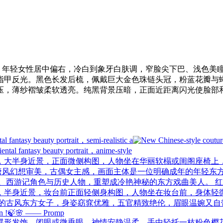
像；年轻女性居中偏右，冷白到象牙白肤调，窄脸尖下巴、浅色美
指甲反光。黑色长发后梳，佩戴巨大金色珠链头冠，粉蓝花瓣与
压，薄纱褶皱柔软透亮。纯黑背景压暗，正面近距离闪光使脸部