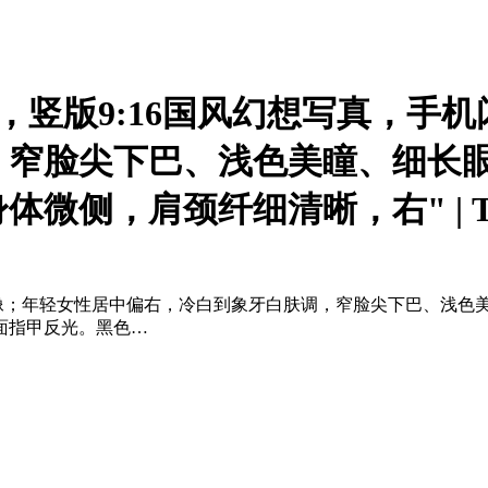
"真人摄影，竖版9:16国风幻想写
，窄脸尖下巴、浅色美瞳、细长
侧，肩颈纤细清晰，右" | Tim