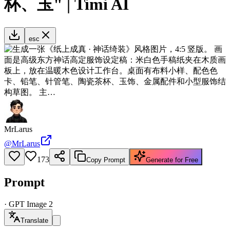
杯、玉" | Timi AI
esc
MrLarus
@
MrLarus
173
Copy Prompt
Generate for Free
Prompt
·
GPT Image 2
Translate