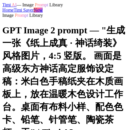
Timi
AI
—
Image
Prompt
Library
Home
Timi Saver
New
Image
Prompt
Library
GPT Image 2 prompt — "生成
一张《纸上成真 · 神话绮装》
风格图片，4:5 竖版。 画面是
高级东方神话高定服饰设定
稿：米白色手稿纸夹在木质画
板上，放在温暖木色设计工作
台。桌面有布料小样、配色色
卡、铅笔、针管笔、陶瓷茶